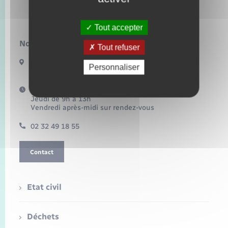
Lilly
Tout accepter
Nous contacter :
Tout refuser
3 route de Fleury
Personnaliser
27480 LILLY
Horaires d'ouverture :
Jeudi de 9h à 13h
Vendredi après-midi sur rendez-vous
02 32 49 18 55
Contact
Etat civil
Déchets