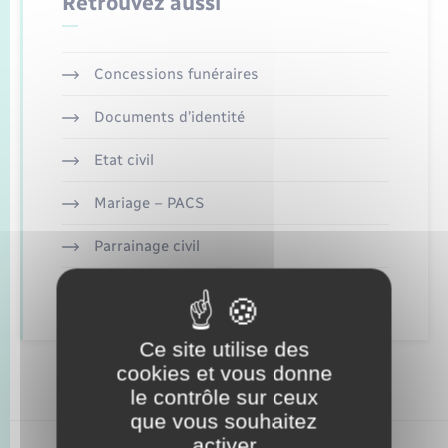
Retrouvez aussi
Enfants – Jeunes
Mariage – PACS
Concessions funéraires
Parrainage civil
Documents d’identité
Recensement
Etat civil
Mariage – PACS
Parrainage civil
Recensement
Ce site utilise des
cookies et vous donne
le contrôle sur ceux
que vous souhaitez
activer