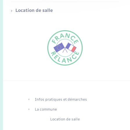
Location de salle
FR
EN
Infos pratiques et démarches
Traduction du
DE
site automatisée
La commune
Location de salle