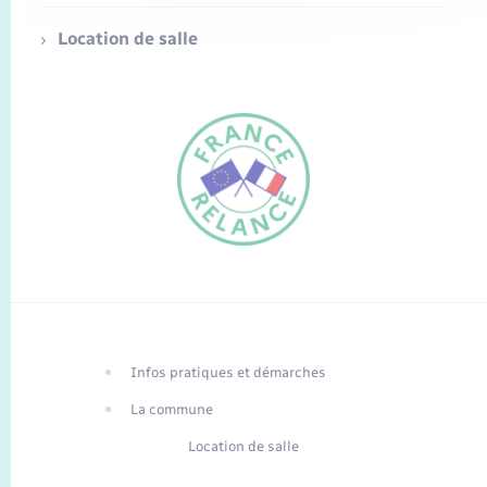
Location de salle
FR
EN
Infos pratiques et démarches
Traduction du
DE
site automatisée
La commune
Location de salle