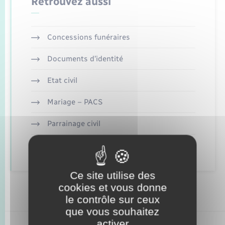
Retrouvez aussi
Enfants – Jeunes
Mariage – PACS
Concessions funéraires
Parrainage civil
Documents d’identité
Recensement
Etat civil
Mariage – PACS
Parrainage civil
Recensement
Ce site utilise des
cookies et vous donne
le contrôle sur ceux
que vous souhaitez
activer