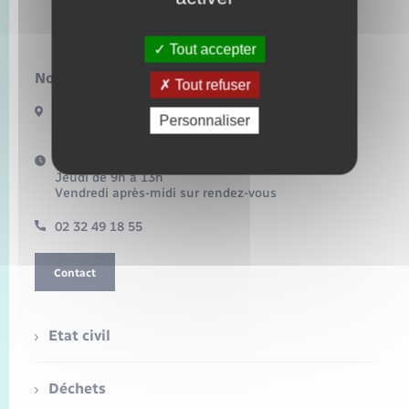
Lilly
Tout accepter
Nous contacter :
Tout refuser
3 route de Fleury
Personnaliser
27480 LILLY
Horaires d'ouverture :
Jeudi de 9h à 13h
Vendredi après-midi sur rendez-vous
02 32 49 18 55
Contact
Etat civil
Déchets