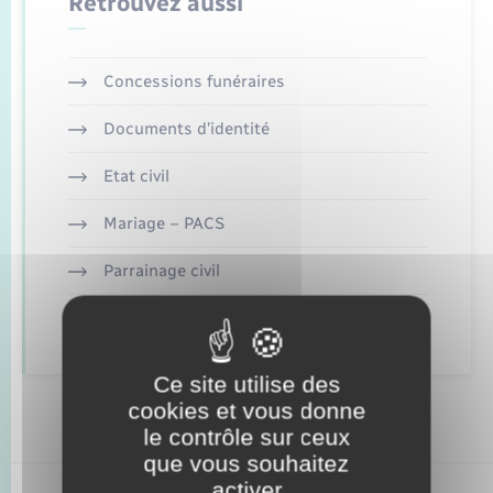
Retrouvez aussi
Enfants – Jeunes
Mariage – PACS
Concessions funéraires
Parrainage civil
Documents d’identité
Recensement
Etat civil
Mariage – PACS
Parrainage civil
Recensement
Ce site utilise des
cookies et vous donne
le contrôle sur ceux
que vous souhaitez
activer