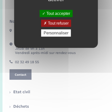
Lilly
Tout accepter
Nous contacter :
Tout refuser
3 route de Fleury
Personnaliser
27480 LILLY
Horaires d'ouverture :
Jeudi de 9h à 13h
Vendredi après-midi sur rendez-vous
02 32 49 18 55
Contact
Etat civil
Déchets