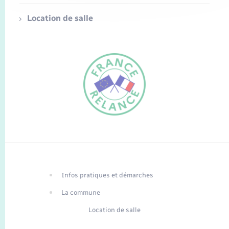
Location de salle
FR
EN
Infos pratiques et démarches
Traduction du
DE
site automatisée
La commune
Location de salle