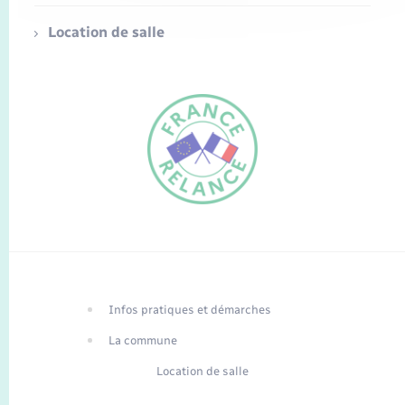
Location de salle
FR
EN
Infos pratiques et démarches
Traduction du
DE
site automatisée
La commune
Location de salle