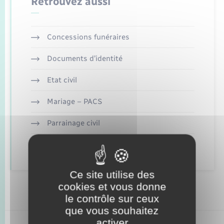
Retrouvez aussi
Enfants – Jeunes
Mariage – PACS
Concessions funéraires
Parrainage civil
Documents d’identité
Recensement
Etat civil
Mariage – PACS
Parrainage civil
Recensement
Ce site utilise des
cookies et vous donne
le contrôle sur ceux
que vous souhaitez
activer