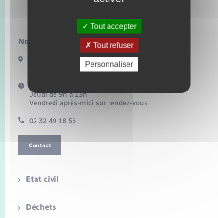
Lilly
Tout accepter
Nous contacter :
Tout refuser
3 route de Fleury
Personnaliser
27480 LILLY
Horaires d'ouverture :
Jeudi de 9h à 13h
Vendredi après-midi sur rendez-vous
02 32 49 18 55
Contact
Etat civil
Déchets