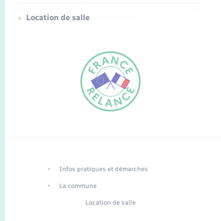
Location de salle
FR
EN
Infos pratiques et démarches
Traduction du
DE
site automatisée
La commune
Location de salle