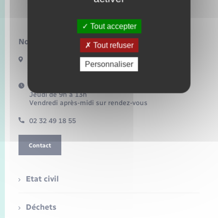
Lilly
Tout accepter
Nous contacter :
Tout refuser
3 route de Fleury
Personnaliser
27480 LILLY
Horaires d'ouverture :
Jeudi de 9h à 13h
Vendredi après-midi sur rendez-vous
02 32 49 18 55
Contact
Etat civil
Déchets