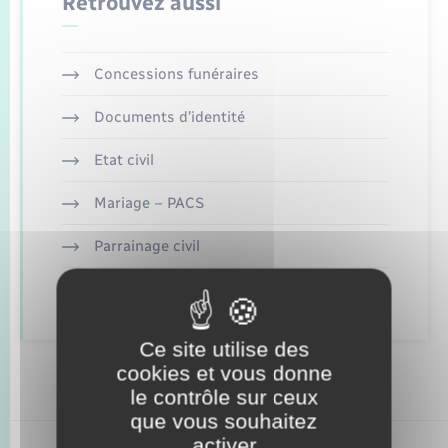
Retrouvez aussi
Enfants – Jeunes
Mariage – PACS
Concessions funéraires
Parrainage civil
Documents d’identité
Recensement
Etat civil
Mariage – PACS
Parrainage civil
Recensement
Ce site utilise des
cookies et vous donne
le contrôle sur ceux
que vous souhaitez
activer