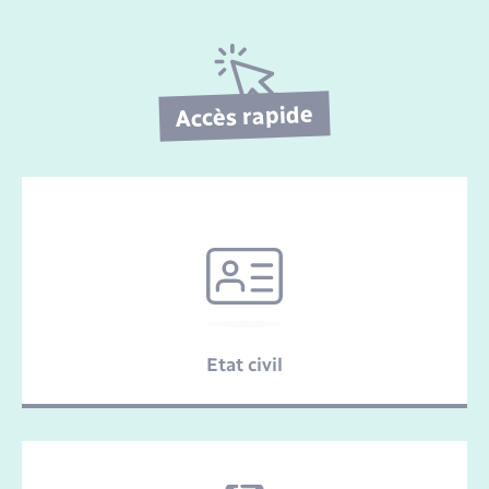
Enfants – Jeunes
Mariage – PACS
Parrainage civil
Accès rapide
Recensement
Etat civil