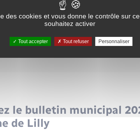
Retour à la liste des actualités
ise des cookies et vous donne le contrôle sur 
souhaitez activer
BULLETIN MUNICIPAL
2023
Tout accepter
Tout refuser
Personnaliser
z le bulletin municipal 20
 de Lilly