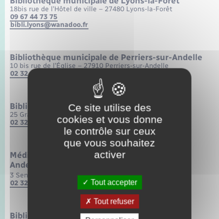
Bibliothèque municipale de Lyons-la-Forêt
18bis rue de l’Hôtel de ville – 27480 Lyons-la-Forêt
09 67 44 73 75
bibli.lyons@wanadoo.fr
Bibliothèque municipale de Perriers-sur-Andelle
10 bis rue de l’Église – 27910 Perriers-sur-Andelle
02 32 49 98 11
Bibliothèque Pour Tous de Pont-Saint-Pierre
Ce site utilise des
25 Grande Rue – 27470 Pont Saint Pierre
cookies et vous donne
02 32 48 03 11
le contrôle sur ceux
que vous souhaitez
activer
Médiathèque Jacques Prévert de Romilly-sur-
Andelle
3 Sente des écoles – 27610 Romilly-sur-Andelle
Tout accepter
02 32 48 18 28
Tout refuser
Bibliothèque le « Chat Pitre » de Vandrimare