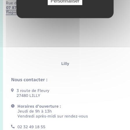
Personnaliser
Rue des sports – 27380 Vandrimare
07 87 51 41 20
flepvandrimare@gmail.com
Lilly
Nous contacter :
3 route de Fleury
27480 LILLY
Horaires d'ouverture :
Jeudi de 9h à 13h
Vendredi après-midi sur rendez-vous
02 32 49 18 55