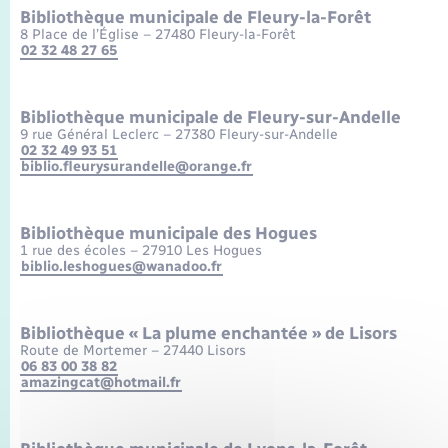
Enfants – Jeunes
Bibliothèque municipale de Fleury-la-Forêt
Leaflet
|
©
OpenStreetMap
contributors
8 Place de l’Église – 27480 Fleury-la-Forêt
Mariage – PACS
02 32 48 27 65
Parrainage civil
Bibliothèque municipale de Fleury-sur-Andelle
9 rue Général Leclerc – 27380 Fleury-sur-Andelle
Recensement
02 32 49 93 51
biblio.fleurysurandelle@orange.fr
Bibliothèque municipale des Hogues
1 rue des écoles – 27910 Les Hogues
biblio.leshogues@wanadoo.fr
Bibliothèque « La plume enchantée » de Lisors
Route de Mortemer – 27440 Lisors
06 83 00 38 82
amazingcat@hotmail.fr