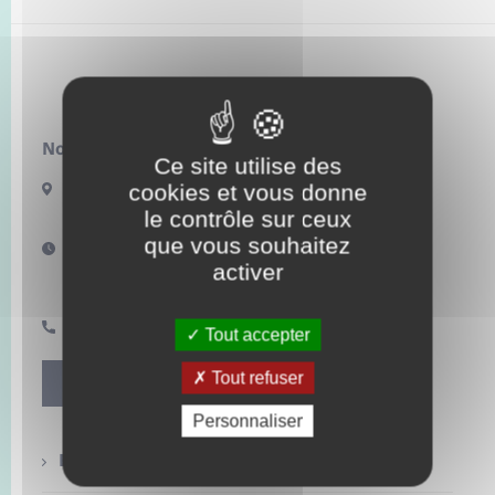
Enfants – Jeunes
Mariage – PACS
Lilly
Parrainage civil
Nous contacter :
Ce site utilise des
Recensement
cookies et vous donne
3 route de Fleury
27480 LILLY
le contrôle sur ceux
que vous souhaitez
Horaires d'ouverture :
activer
Jeudi de 9h à 13h
Vendredi après-midi sur rendez-vous
02 32 49 18 55
Tout accepter
Tout refuser
Contact
Personnaliser
Etat civil