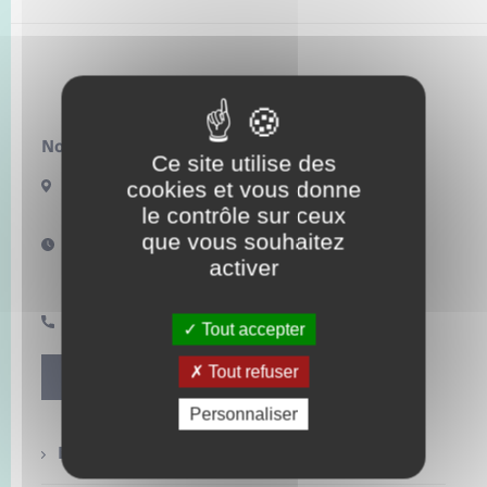
Enfants – Jeunes
Mariage – PACS
Lilly
Parrainage civil
Nous contacter :
Ce site utilise des
Recensement
cookies et vous donne
3 route de Fleury
27480 LILLY
le contrôle sur ceux
que vous souhaitez
Horaires d'ouverture :
activer
Jeudi de 9h à 13h
Vendredi après-midi sur rendez-vous
02 32 49 18 55
Tout accepter
Tout refuser
Contact
Personnaliser
Etat civil