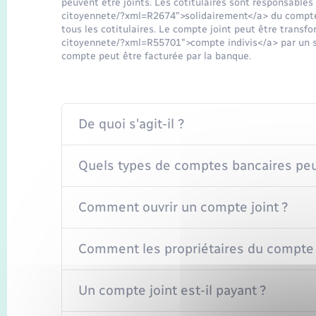
peuvent être joints. Les cotitulaires sont responsables 
citoyennete/?xml=R2674">solidairement</a> du compte. 
tous les cotitulaires. Le compte joint peut être transfo
citoyennete/?xml=R55701">compte indivis</a> par un se
compte peut être facturée par la banque.
De quoi s'agit-il ?
Quels types de comptes bancaires peuv
Comment ouvrir un compte joint ?
Comment les propriétaires du compte jo
Un compte joint est-il payant ?