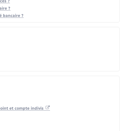
cès ?
ire ?
é bancaire ?
joint et compte indivis