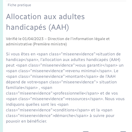
Enfants – Jeunes
Fiche pratique
Mariage – PACS
Allocation aux adultes
handicapés (AAH)
Parrainage civil
Vérifié le 01/04/2023 – Direction de l'information légale et
administrative (Première ministre)
Recensement
Si vous êtes en <span class="miseenevidence">situation de
handicap</span>, l'allocation aux adultes handicapés (AAH)
peut <span class="miseenevidence">vous garantir</span> un
<span class="miseenevidence">revenu minimal</span>. Le
<span class="miseenevidence">montant</span> de l'AAH
dépend de votre<span class="miseenevidence"> situation
familiale</span> , <span
class="miseenevidence">professionnelle</span> et de vos
<span class="miseenevidence">ressources</span>. Nous vous
indiquons quelles sont les <span
class="miseenevidence">conditions</span> et la <span
class="miseenevidence">démarche</span> à suivre pour
pouvoir en bénéficier.