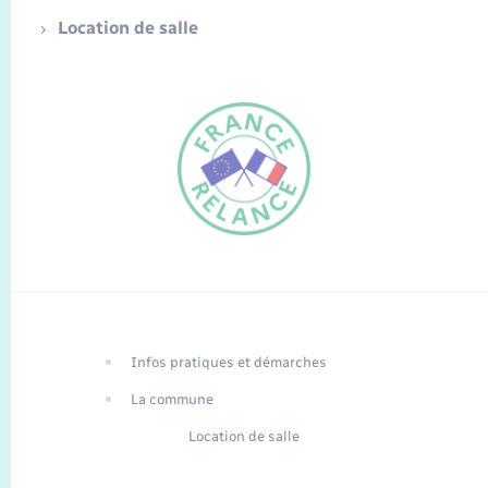
Location de salle
FR
EN
Infos pratiques et démarches
Traduction du
DE
site automatisée
La commune
Location de salle