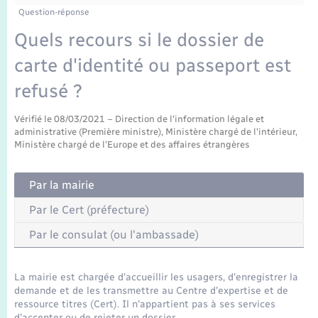
Enfants – Jeunes
Question-réponse
Mariage – PACS
Quels recours si le dossier de
carte d'identité ou passeport est
Parrainage civil
refusé ?
Recensement
Vérifié le 08/03/2021 – Direction de l'information légale et
administrative (Première ministre), Ministère chargé de l'intérieur,
Ministère chargé de l'Europe et des affaires étrangères
Par la mairie
Par le Cert (préfecture)
Par le consulat (ou l'ambassade)
La mairie est chargée d'accueillir les usagers, d'enregistrer la
demande et de les transmettre au Centre d'expertise et de
ressource titres (Cert). Il n'appartient pas à ses services
d'accepter ou de rejeter un dossier.