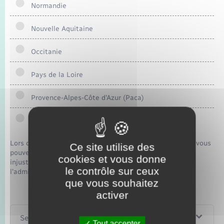
Normandie
Nouvelle Aquitaine
Occitanie
Pays de la Loire
Provence-Alpes-Côte d'Azur (Paca)
Outre-mer
Lors d'une demande de carte d'identité ou de passeport, vous
Ce site utilise des
pouvez rencontrer des difficultés que vous estimez
cookies et vous donne
injustifiées. Vos moyens de recours dépendent de
le contrôle sur ceux
l'administration qui a rejeté votre dossier.
que vous souhaitez
activer
Services en ligne et formulaires
Tout accepter