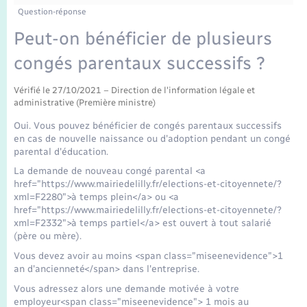
Enfants – Jeunes
Question-réponse
Mariage – PACS
Peut-on bénéficier de plusieurs
congés parentaux successifs ?
Parrainage civil
Vérifié le 27/10/2021 – Direction de l'information légale et
administrative (Première ministre)
Recensement
Oui. Vous pouvez bénéficier de congés parentaux successifs
en cas de nouvelle naissance ou d'adoption pendant un congé
parental d'éducation.
La demande de nouveau congé parental <a
href="https://www.mairiedelilly.fr/elections-et-citoyennete/?
xml=F2280">à temps plein</a> ou <a
href="https://www.mairiedelilly.fr/elections-et-citoyennete/?
xml=F2332">à temps partiel</a> est ouvert à tout salarié
(père ou mère).
Vous devez avoir au moins <span class="miseenevidence">1
an d'ancienneté</span> dans l'entreprise.
Vous adressez alors une demande motivée à votre
employeur<span class="miseenevidence"> 1 mois au