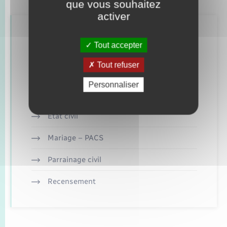
que vous souhaitez
activer
Retrouvez aussi
Tout accepter
Tout refuser
Concessions funéraires
Personnaliser
Documents d’identité
Etat civil
Mariage – PACS
Parrainage civil
Recensement