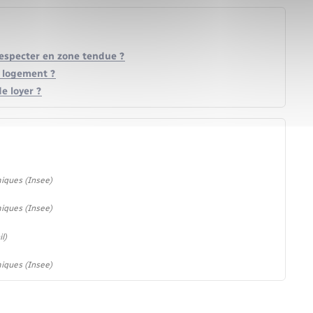
respecter en zone tendue ?
un logement ?
e loyer ?
miques (Insee)
miques (Insee)
l)
miques (Insee)