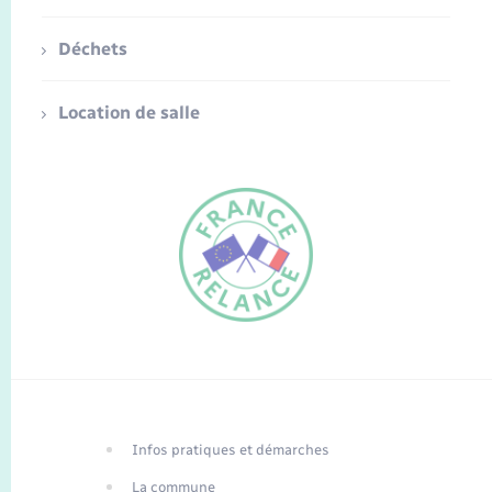
Déchets
Location de salle
FR
EN
Infos pratiques et démarches
Traduction du
DE
site automatisée
La commune