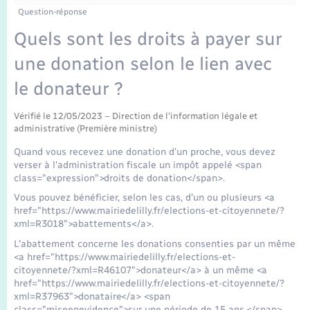
Enfants – Jeunes
Question-réponse
Mariage – PACS
Quels sont les droits à payer sur
une donation selon le lien avec
Parrainage civil
le donateur ?
Recensement
Vérifié le 12/05/2023 – Direction de l'information légale et
administrative (Première ministre)
Quand vous recevez une donation d'un proche, vous devez
verser à l'administration fiscale un impôt appelé <span
class="expression">droits de donation</span>.
Vous pouvez bénéficier, selon les cas, d'un ou plusieurs <a
href="https://www.mairiedelilly.fr/elections-et-citoyennete/?
xml=R3018">abattements</a>.
L'abattement concerne les donations consenties par un même
<a href="https://www.mairiedelilly.fr/elections-et-
citoyennete/?xml=R46107">donateur</a> à un même <a
href="https://www.mairiedelilly.fr/elections-et-citoyennete/?
xml=R37963">donataire</a> <span
class="miseenevidence">sur une période de 15 ans.</span>