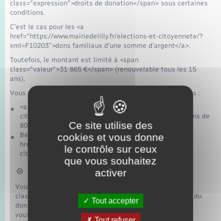
class="expression">droits de donation</span> sous certaines
conditions.
C'est le cas pour les <a
href="https://www.mairiedelilly.fr/elections-et-citoyennete/?
xml=F10203">dons familiaux d'une somme d'argent</a>.
Toutefois, le montant est limité à <span
class="valeur">31 865 €</span> (renouvelable tous les 15
ans).
Vous devez notamment remplir les 2 conditions suivantes :
<a href="https://www.mairiedelilly.fr/elections-et-
citoyennete/?xml=R46107">Donateur</a> âgé de moins de
Ce site utilise des
80 ans au jour du don d'argent
Bénéficiaire majeur (ou <a
cookies et vous donne
href="https://www.mairiedelilly.fr/elections-et-
le contrôle sur ceux
citoyennete/?xml=R61306">émancipé</a>)
que vous souhaitez
activer
À savoir
Vous pouvez <span
class="miseenevidence">cumuler</span> l'exonération du
Tout accepter
don familial de sommes d'argent et l'abattement dont
vous bénéficiez du fait de votre lien de parenté avec le
Tout refuser