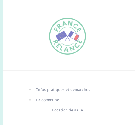
FR
EN
Infos pratiques et démarches
Traduction du
DE
site automatisée
La commune
Location de salle