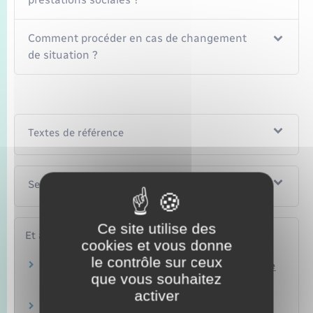
Comment procéder en cas de changement
de situation ?
Textes de référence
Services en ligne et formulaires
Ce site utilise des
Et aussi
cookies et vous donne
le contrôle sur ceux
Congé de présence parentale du salarié dans le
que vous souhaitez
secteur privé
Travail – Formation
activer
Congé de présence parentale dans la fonction