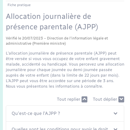
Enfants – Jeunes
Fiche pratique
Mariage – PACS
Allocation journalière de
présence parentale (AJPP)
Parrainage civil
Vérifié le 20/07/2023 – Direction de l'information légale et
administrative (Première ministre)
Recensement
L'allocation journalière de présence parentale (AJPP) peut
être versée si vous vous occupez de votre enfant gravement
malade, accidenté ou handicapé. Vous percevez une allocation
journalière pour chaque journée ou demi-journée passée
auprès de votre enfant (dans la limite de 22 jours par mois).
L'AJPP peut vous être accordée sur une période de 3 ans.
Nous vous présentons les informations à connaître.
Tout replier
Tout déplier
Qu'est-ce que l'AJPP ?
Quelles sont les conditions pour avoir le droit