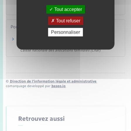
publique
Travail – Formation
Tout accepter
Tout refuser
Pour en savoir plus
Personnaliser
L'allocation journalière de présence parentale
(Ajpp)
Caisse nationale des allocations familiales (Cnaf)
©
Direction de l’information légale et administrative
comarquage developpé par
baseo.io
Retrouvez aussi