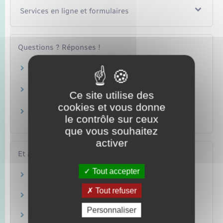
Services en ligne et formulaires
Questions ? Réponses !
Quel permis pour quelle catégorie de véhicules
?
Quels véhicules peut-on conduire sans
Ce site utilise des
permis de conduire ?
cookies et vous donne
Conduite accompagnée : quelle formule
le contrôle sur ceux
choisir ?
que vous souhaitez
activer
Et aussi
Tout accepter
Collège et lycée
Famille – Scolarité
Tout refuser
Scolarité à l'étranger
Famille – Scolarité
Personnaliser
Attestation de sécurité routière (ASR)