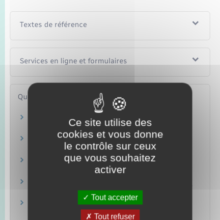
Textes de référence
Services en ligne et formulaires
Questions ? Réponses !
Quelle photo fournir pour un titre d'identité
Ce site utilise des
(passeport, carte d'identité…) ?
cookies et vous donne
Demande de carte de séjour : quel justificatif
le contrôle sur ceux
de domicile ?
que vous souhaitez
Traduction d'un document : comment trouver
activer
un traducteur agréé ?
Qu'est-ce qu'un récépissé de demande de titre
de séjour ?
Tout accepter
Étranger en France : comment acheter un
timbre fiscal ?
Tout refuser