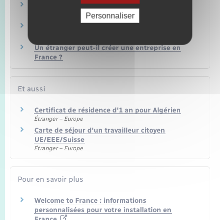
Étudiant étranger : comment travailler en
France après ses études ?
Personnaliser
Comment un artisan doit-il faire sa déclaration
d'activité ?
Un étranger peut-il créer une entreprise en
France ?
Et aussi
Certificat de résidence d'1 an pour Algérien
Étranger – Europe
Carte de séjour d'un travailleur citoyen
UE/EEE/Suisse
Étranger – Europe
Pour en savoir plus
Welcome to France : informations
personnalisées pour votre installation en
France