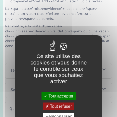
citoyennete/?xml=F21774">l'annulation judiciaire</a>.
La <span class="miseenevidence">suspension</span>
entraîne un <span class="miseenevidence">retrait
provisoire</span> du permis.
Par contre, à la suite d'une <span
class="miseenevidence">invalidation</span> ou d'une <span
class="miseenevidence">annulation</span>, vous devez<span
class="miseenevidence"> repasser le permis</span> (code et
conduite ou seulement le code).
Ce site utilise des
cookies et vous donne
le contrôle sur ceux
Textes de référence
que vous souhaitez
activer
Services en ligne et formulaires
Tout accepter
Tout refuser
Questions ? Réponses !
Personnaliser