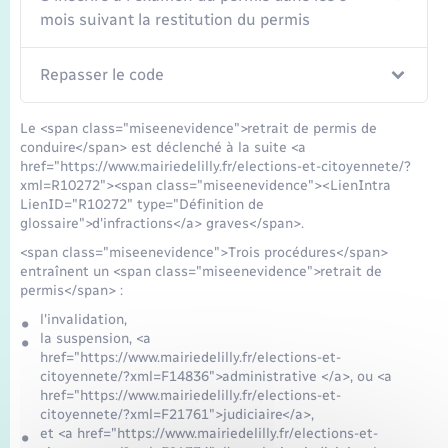
mois suivant la restitution du permis
Repasser le code
Le <span class="miseenevidence">retrait de permis de
conduire</span> est déclenché à la suite <a
href="https://www.mairiedelilly.fr/elections-et-citoyennete/?
xml=R10272"><span class="miseenevidence"><LienIntra
LienID="R10272" type="Définition de
glossaire">d'infractions</a> graves</span>.
<span class="miseenevidence">Trois procédures</span>
entraînent un <span class="miseenevidence">retrait de
permis</span> :
l'invalidation,
la suspension, <a
href="https://www.mairiedelilly.fr/elections-et-
citoyennete/?xml=F14836">administrative </a>, ou <a
href="https://www.mairiedelilly.fr/elections-et-
citoyennete/?xml=F21761">judiciaire</a>,
et <a href="https://www.mairiedelilly.fr/elections-et-