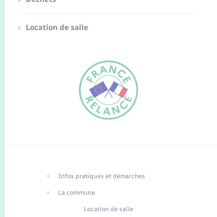
Location de salle
FR
EN
Infos pratiques et démarches
Traduction du
DE
site automatisée
La commune
Location de salle