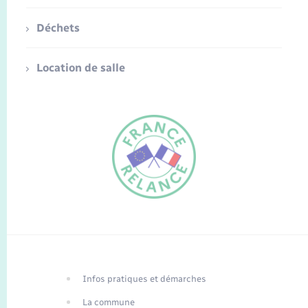
Déchets
Location de salle
FR
EN
Infos pratiques et démarches
Traduction du
DE
site automatisée
La commune