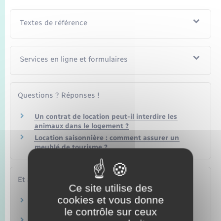
Textes de référence
Services en ligne et formulaires
Questions ? Réponses !
Un contrat de location peut-il interdire les
animaux dans le logement ?
Location saisonnière : comment assurer un
meublé de tourisme ?
Et aussi
Ce site utilise des
cookies et vous donne
Aides aux vacances
le contrôle sur ceux
Loisirs – Sports – Culture
Impôt sur le revenu – Revenus d'une location