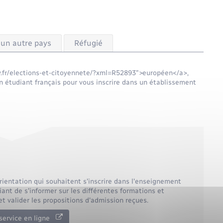
'un autre pays
Réfugié
ly.fr/elections-et-citoyennete/?xml=R52893">européen</a>,
n étudiant français pour vous inscrire dans un établissement
rientation qui souhaitent s'inscrire dans l'enseignement
ant de s'informer sur les différentes formations et
t valider les propositions d'admission reçues.
service en ligne