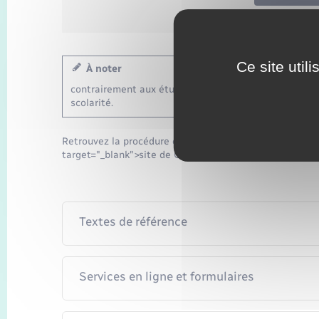
Ministère c
Ce site util
À noter
contrairement aux étudiants français, vous devez remp
scolarité.
Retrouvez la procédure complète sur le <a href="https
target="_blank">site de Campus France</a>.
Textes de référence
Services en ligne et formulaires