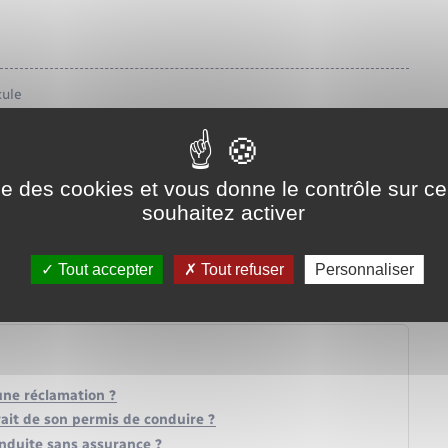
cule
ise des cookies et vous donne le contrôle sur 
souhaitez activer
Tout accepter
Tout refuser
Personnaliser
une réclamation ?
trait de son permis de conduire ?
onduite sans assurance ?