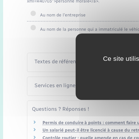
xml=R40703">personne morale</a>.
Au nom de l'entreprise
Au nom de la personne qui a immatriculé le véhi
Ce site util
Textes de référence
Services en ligne et formulaires
Questions ? Réponses !
Permis de conduire à points : comment faire 
Un salarié peut-il être licencié à cause du re
Contrôle routier : quelle amende en cas de c