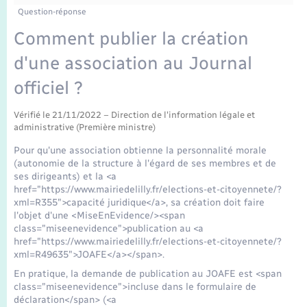
Enfants – Jeunes
Question-réponse
Mariage – PACS
Comment publier la création
d'une association au Journal
Parrainage civil
officiel ?
Recensement
Vérifié le 21/11/2022 – Direction de l'information légale et
administrative (Première ministre)
Pour qu'une association obtienne la personnalité morale
(autonomie de la structure à l'égard de ses membres et de
ses dirigeants) et la <a
href="https://www.mairiedelilly.fr/elections-et-citoyennete/?
xml=R355">capacité juridique</a>, sa création doit faire
l'objet d'une <MiseEnEvidence/><span
class="miseenevidence">publication au <a
href="https://www.mairiedelilly.fr/elections-et-citoyennete/?
xml=R49635">JOAFE</a></span>.
En pratique, la demande de publication au JOAFE est <span
class="miseenevidence">incluse dans le formulaire de
déclaration</span> (<a