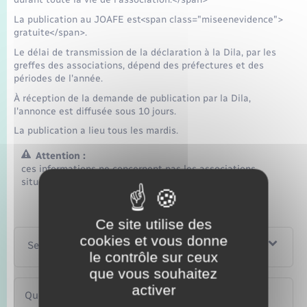
La publication au JOAFE est<span class="miseenevidence">
gratuite</span>.
Le délai de transmission de la déclaration à la Dila, par les
greffes des associations, dépend des préfectures et des
périodes de l'année.
À réception de la demande de publication par la Dila,
l'annonce est diffusée sous 10 jours.
La publication a lieu tous les mardis.
Attention :
ces informations ne concernent pas les associations
situées en Alsace-Moselle.
Ce site utilise des
cookies et vous donne
Services en ligne et formulaires
le contrôle sur ceux
que vous souhaitez
activer
Questions ? Réponses !