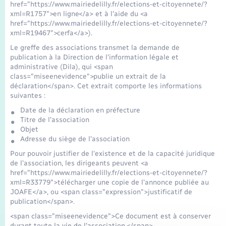
href="https://www.mairiedelilly.fr/elections-et-citoyennete/?
xml=R1757">en ligne</a> et à l'aide du <a
href="https://www.mairiedelilly.fr/elections-et-citoyennete/?
xml=R19467">cerfa</a>).
Le greffe des associations transmet la demande de
publication à la Direction de l'information légale et
administrative (Dila), qui <span
class="miseenevidence">publie un extrait de la
déclaration</span>. Cet extrait comporte les informations
suivantes :
Date de la déclaration en préfecture
Titre de l'association
Objet
Adresse du siège de l'association
Pour pouvoir justifier de l'existence et de la capacité juridique
de l'association, les dirigeants peuvent <a
href="https://www.mairiedelilly.fr/elections-et-citoyennete/?
xml=R33779">télécharger une copie de l'annonce publiée au
JOAFE</a>, ou <span class="expression">justificatif de
publication</span>.
<span class="miseenevidence">Ce document est à conserver
durant toute la vie de l'association.</span>