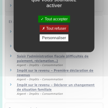
sur les hauts revenus ?
activer
Qu'est-ce que le revenu fiscal de référence ?
Tout accepter
Et aussi
Tout refuser
Impôt sur le revenu : déclaration et revenus à
déclarer
Personnaliser
Argent – Impôts – Consommation
Impôt sur le revenu : calcul et paiement
Argent – Impôts – Consommation
Saisir l'administration fiscale (difficultés de
paiement, réclamation…)
Argent – Impôts – Consommation
Impôt sur le revenu – Première déclaration de
revenus
Argent – Impôts – Consommation
Impôt sur le revenu – Déclarer un changement
de situation familiale
Argent – Impôts – Consommation