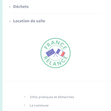
Déchets
Location de salle
FR
EN
Infos pratiques et démarches
Traduction du
DE
site automatisée
La commune