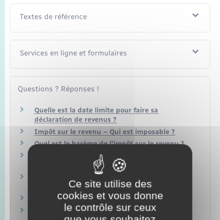
Textes de référence
Services en ligne et formulaires
Questions ? Réponses !
Quelle est la date limite pour faire sa
déclaration de revenus ?
Impôt sur le revenu – Qui est imposable ?
Quel est le barème de l'impôt sur le revenu ?
Impôt sur le revenu – Quelle déclaration pour
un couple en concubinage ?
Impôt sur le revenu – Comment indiquer son
Ce site utilise des
changement d'adresse ?
cookies et vous donne
Comment déterminer son domicile fiscal ?
le contrôle sur ceux
Qui doit payer la contribution exceptionnelle
que vous souhaitez