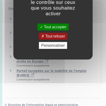
le contrôle sur ceux
que vous souhaitez
Pour en savoir plus
activer
Travailler en Europe : règles spécifiques pour
certaines professions
Tout accepter
Commission européenne
Travailler en Europe : droits, conditions,
Tout refuser
prestations sociales, impôts
Commission européenne
Personnaliser
Carte professionnelle européenne (EPC)
Commission européenne
Solvit : des solutions aux problèmes liés à vos
droits en Europe
Commission européenne
Portail européen sur la mobilité de l'emploi
(EURES)
Commission européenne
©
Direction de l’information légale et administrative