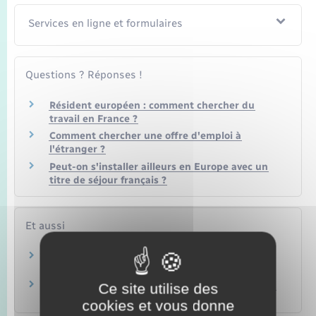
Services en ligne et formulaires
Questions ? Réponses !
Résident européen : comment chercher du
travail en France ?
Comment chercher une offre d'emploi à
l'étranger ?
Peut-on s'installer ailleurs en Europe avec un
titre de séjour français ?
Et aussi
Étudier à l'étranger
Famille – Scolarité
Travailler dans une organisation internationale
Ce site utilise des
Étranger – Europe
cookies et vous donne