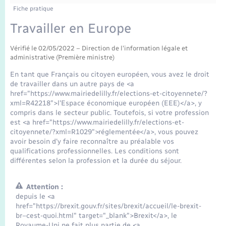
Enfants – Jeunes
Fiche pratique
Mariage – PACS
Travailler en Europe
Vérifié le 02/05/2022 – Direction de l'information légale et
Parrainage civil
administrative (Première ministre)
En tant que Français ou citoyen européen, vous avez le droit
Recensement
de travailler dans un autre pays de <a
href="https://www.mairiedelilly.fr/elections-et-citoyennete/?
xml=R42218">l'Espace économique européen (EEE)</a>, y
compris dans le secteur public. Toutefois, si votre profession
est <a href="https://www.mairiedelilly.fr/elections-et-
citoyennete/?xml=R1029">réglementée</a>, vous pouvez
avoir besoin d'y faire reconnaître au préalable vos
qualifications professionnelles. Les conditions sont
différentes selon la profession et la durée du séjour.
Attention :
depuis le <a
href="https://brexit.gouv.fr/sites/brexit/accueil/le-brexit-
br–cest-quoi.html" target="_blank">Brexit</a>, le
Royaume-Uni ne fait plus partie de <a