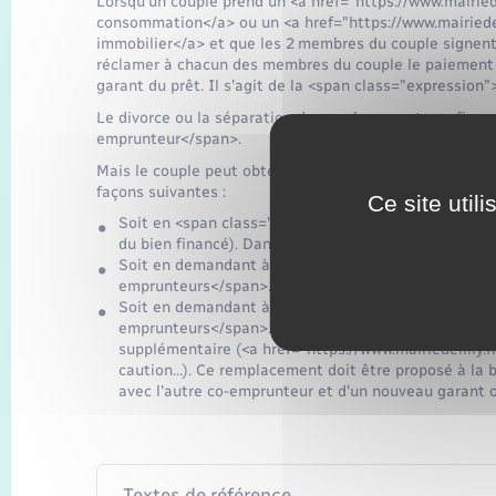
Lorsqu'un couple prend un <a href="https://www.mairiede
consommation</a> ou un <a href="https://www.mairiedel
immobilier</a> et que les 2 membres du couple signent 
réclamer à chacun des membres du couple le paiement
garant du prêt. Il s'agit de la <span class="expressio
Le divorce ou la séparation du couple ne met pas fin au
emprunteur</span>.
Mais le couple peut obtenir l'annulation de la <span c
façons suivantes :
Ce site util
Soit en <span class="miseenevidence">remboursant p
du bien financé). Dans ce cas, le remboursement tota
Soit en demandant à la banque <span class="miseene
emprunteurs</span>. L'autre co-emprunteur reste seu
Soit en demandant à la banque <span class="miseene
emprunteurs</span>. Pour cela, il faut remplacer c
supplémentaire (<a href="https://www.mairiedelilly
caution…). Ce remplacement doit être proposé à la b
avec l'autre co-emprunteur et d'un nouveau garant 
Textes de référence