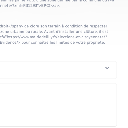
élimité par le PLU, d'une zone définie par la commune ou l'<a
toyennete/?xml=R31293">EPCI</a>.
roit</span> de clore son terrain à condition de respecter
zone urbaine ou rurale. Avant d'installer une clôture, il est
"https://www.mairiedelilly.fr/elections-et-citoyennete/?
idence/> pour connaître les limites de votre propriété.