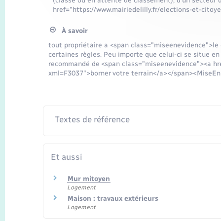
(classé ou en attente de classement), d'un secteur d
href="https://www.mairiedelilly.fr/elections-et-ci
À savoir
tout propriétaire a <span class="miseenevidence">le d
certaines règles. Peu importe que celui-ci se situe en 
recommandé de <span class="miseenevidence"><a href=
xml=F3037">borner votre terrain</a></span><MiseEnEv
Textes de référence
Et aussi
Mur mitoyen
Logement
Maison : travaux extérieurs
Logement