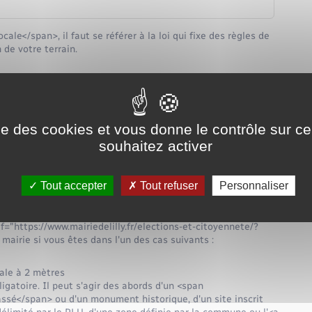
ale</span>, il faut se référer à la loi qui fixe des règles de
de votre terrain.
s de 50 000 habitants
ins 50 000 habitants
ise des cookies et vous donne le contrôle sur 
 à votre voisin. S'il accepte, vous pourrez alors construire le
souhaitez activer
geant les frais par moitié (cela évite également une perte de
delilly.fr/elections-et-citoyennete/?xml=F2415">mitoyen</a>. Si
iper aux frais de construction, ni voir de mur sur son terrain),
Tout accepter
Tout refuser
Personnaliser
ain. A défaut, votre voisin pourrait exiger la démolition du mur
f="https://www.mairiedelilly.fr/elections-et-citoyennete/?
airie si vous êtes dans l'un des cas suivants :
ale à 2 mètres
igatoire. Il peut s'agir des abords d'un <span
ssé</span> ou d'un monument historique, d'un site inscrit