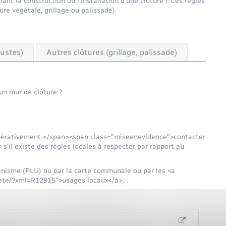
nt la construction ou l'installation d'une clôture ? Ces règles
ture végétale, grillage ou palissade).
bustes)
Autres clôtures (grillage, palissade)
un mur de clôture ?
pérativement </span><span class="miseenevidence">contacter
s'il existe des règles locales à respecter par rapport au
banisme (PLU) ou par la carte communale ou par les <a
nnete/?xml=R12915">usages locaux</a>.