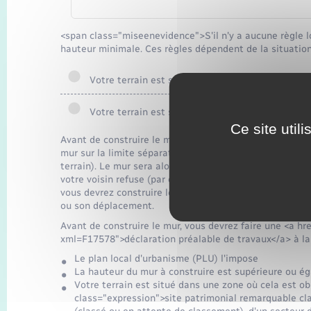
<span class="miseenevidence">S'il n'y a aucune règle loc
hauteur minimale. Ces règles dépendent de la situation 
Votre terrain est situé sur une commune de moin
Votre terrain est situé sur une commune d'au mo
Ce site util
Avant de construire le mur, il est recommandé d'en parler
mur sur la limite séparative de vos 2 terrains en parta
terrain). Le mur sera alors <a href="https://www.mairie
votre voisin refuse (par exemple, il ne souhaite ni partic
vous devrez construire le mur uniquement sur votre terr
ou son déplacement.
Avant de construire le mur, vous devrez faire une <a hre
xml=F17578">déclaration préalable de travaux</a> à la m
Le plan local d'urbanisme (PLU) l'impose
La hauteur du mur à construire est supérieure ou ég
Votre terrain est situé dans une zone où cela est obl
class="expression">site patrimonial remarquable cla