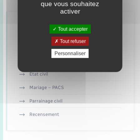
que vous souhaitez
activer
Retrouvez aussi
Tout accepter
Tout refuser
Concessions funéraires
Personnaliser
Documents d’identité
Etat civil
Mariage – PACS
Parrainage civil
Recensement