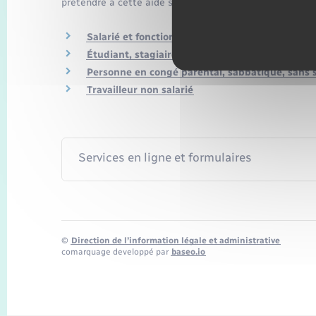
prétendre à cette aide sociale.
Salarié et fonctionnaire
Étudiant, stagiaire, apprenti
Personne en congé parental, sabbatique, sans s
Travailleur non salarié
Services en ligne et formulaires
©
Direction de l’information légale et administrative
comarquage developpé par
baseo.io