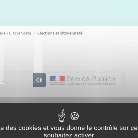
iers - Citoyenneté
Elections et citoyenneté
administrative (Première ministre)
ise des cookies et vous donne le contrôle sur 
urs (salariés ou non salariés) aux ressources modestes, à exercer
leur pouvoir d'achat. Il faut avoir plus de 18 ans pour
souhaitez activer