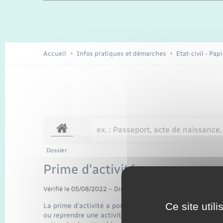
Enfants – Jeunes
Recensement
Accueil
Infos pratiques et démarches
Etat-civil - Pap
Dossier
Prime d'activité
Vérifié le 05/08/2022 – Direction de l'information légale et 
Ce site util
La prime d'activité a pour objet d'inciter les travaille
ou reprendre une activité professionnelle et à soutenir 