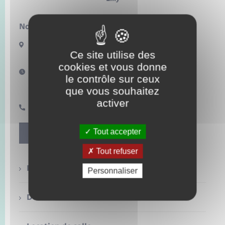
Enfants – Jeunes
Mariage – PACS
Nous contacter :
3 route de Fleury
Parrainage civil
Ce site utilise des
27480 LILLY
cookies et vous donne
Horaires d'ouverture :
Recensement
le contrôle sur ceux
Jeudi de 9h à 13h
que vous souhaitez
Vendredi après-midi sur rendez-vous
activer
02 32 49 18 55
Tout accepter
Contact
Tout refuser
Etat civil
Personnaliser
Déchets