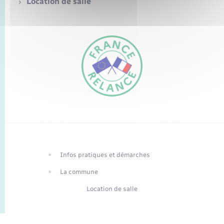
Location de salle
FR
EN
Infos pratiques et démarches
Traduction du
DE
site automatisée
La commune
Location de salle