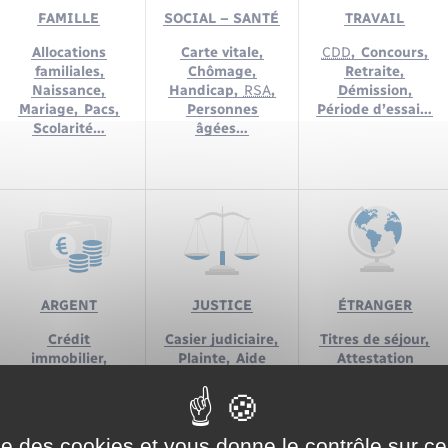
FAMILLE
SOCIAL – SANTÉ
TRAVAIL
Allocations
Carte vitale,
CDD
,
Concours,
familiales,
Chômage,
Retraite,
Naissance,
Handicap,
RSA
,
Démission,
Mariage,
Pacs,
Personnes
Période d’essai…
Scolarité…
âgées…
ARGENT
JUSTICE
ÉTRANGER
Crédit
Casier judiciaire,
Titres de séjour,
immobilier,
Plainte,
Aide
Attestation
Impôts,
juridictionnelle,
d’accueil,
Consommation,
Saisie…
Regroupement
Livret A,
familial…
Assurance,
ise des cookies et vous donne le contrôle sur 