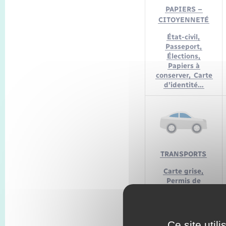
PAPIERS –
CITOYENNETÉ
État-civil,
Passeport,
Élections,
Papiers à
conserver,
Carte
d’identité…
TRANSPORTS
Carte grise,
Permis de
conduire,
Contrôle
technique,
Infractions…
Ce site util