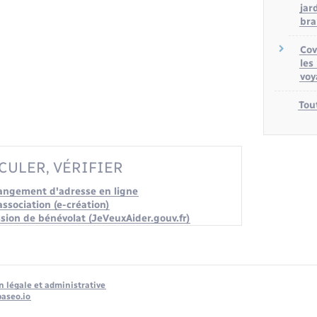
jard
bra
Cov
les
voy
Tou
CULER, VÉRIFIER
angement d'adresse en ligne
ssociation (e-création)
sion de bénévolat (JeVeuxAider.gouv.fr)
n légale et administrative
baseo.io