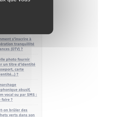
TIONS –
NSES
ment s'inscrire à
pération tranquillité
ances (OTV) ?
lle photo fournir
r un titre d'identité
sseport, carte
dentité…) ?
marchage
éphonique abusif,
m vocal ou par SMS :
 faire ?
t-on brûler des
hets verts dans son