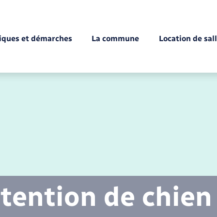
tiques et démarches
La commune
Location de sal
Déchèteries
Documents d’identité
Enfance
Conseil municipal
Etat-civil - Papiers -
Citoyenneté
tention de chien
Mariage – PACS