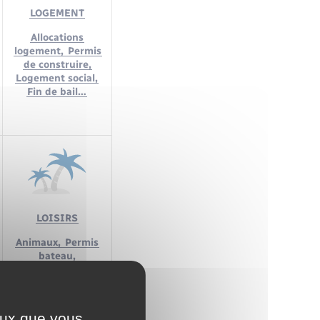
LOGEMENT
Allocations
logement,
Permis
de construire,
Logement social,
Fin de bail…
LOISIRS
Animaux,
Permis
bateau,
Tourisme,
Permis
de chasser…
ceux que vous