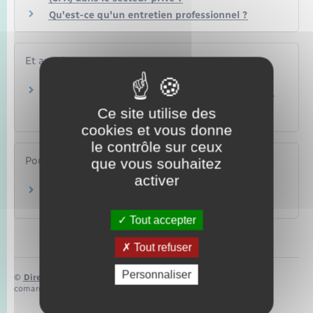
Qu'est-ce qu'un entretien professionnel ?
Et aussi
Compte personnel de formation d'un salarié en
activité
Ce site utilise des
Travail – Formation
cookies et vous donne
le contrôle sur ceux
Pour en savoir plus
que vous souhaitez
activer
Rechercher une certification
France compétences
Tout accepter
Tout refuser
Personnaliser
©
Direction de l’information légale et administrative
comarquage developpé par
baseo.io