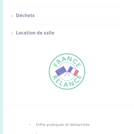
Déchets
Location de salle
FR
EN
Infos pratiques et démarches
Traduction du
DE
site automatisée