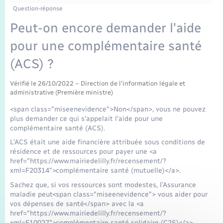
Enfants – Jeunes
Question-réponse
Mariage – PACS
Peut-on encore demander l'aide
pour une complémentaire santé
Parrainage civil
(ACS) ?
Recensement
Vérifié le 26/10/2022 – Direction de l'information légale et
administrative (Première ministre)
<span class="miseenevidence">Non</span>, vous ne pouvez
plus demander ce qui s'appelait l'aide pour une
complémentaire santé (ACS).
L'ACS était une aide financière attribuée sous conditions de
résidence et de ressources pour payer une <a
href="https://www.mairiedelilly.fr/recensement/?
xml=F20314">complémentaire santé (mutuelle)</a>.
Sachez que, si vos ressources sont modestes, l’Assurance
maladie peut<span class="miseenevidence"> vous aider pour
vos dépenses de santé</span> avec la <a
href="https://www.mairiedelilly.fr/recensement/?
xml=F10027">complémentaire santé solidaire (C2S)</a>.