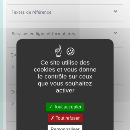
Textes de référence
Services en ligne et formulaires
Questions ? Réponses !
Ce site utilise des
Bulletin n°2 du casier judiciaire : comment se
cookies et vous donne
fait la demande ?
le contrôle sur ceux
que vous souhaitez
activer
Et aussi
Casier judiciaire : présentation des trois
Tout accepter
bulletins
Justice
Tout refuser
Personnaliser