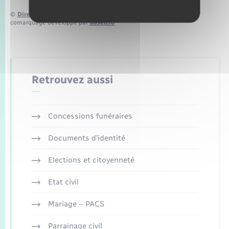
©
Direction de l’information légale et administrative
comarquage developpé par
baseo.io
Retrouvez aussi
Concessions funéraires
Documents d’identité
Elections et citoyenneté
Etat civil
Mariage – PACS
Parrainage civil