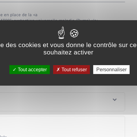
e en place de la <a
34308">protection universelle maladie (Puma)</a>.
nnelle a droit à la prise en charge de ses frais de santé, si
re-sante-solidaire.gouv.fr/resider-en-france-stable-
e</a>. Il n'y a plus besoin d'être rattaché à un assuré ouvrant
ise des cookies et vous donne le contrôle sur 
souhaitez activer
nes majeures du régime général de la sécurité sociale.
 assuré social pour la prise en charge de vos frais de santé
Tout accepter
Tout refuser
Personnaliser
us êtes majeur ou mineur.