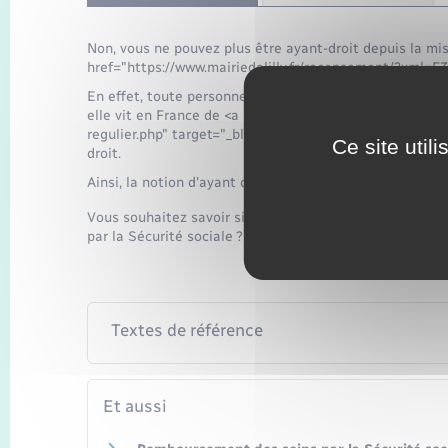
Non, vous ne pouvez plus être ayant-droit depuis la mis
href="https://www.mairiedelilly.fr/recensement/?xml=F
En effet, toute personne majeure sans activité professio
elle vit en France de <a href="https://www.complementai
regulier.php" target="_blank">manière stable et régulièr
Ce site util
droit.
Ainsi, la notion d'ayant droit a disparu pour les person
Vous souhaitez savoir si vous pouvez être rattaché à un
par la Sécurité sociale ? La réponse varie selon que vo
Textes de référence
Et aussi