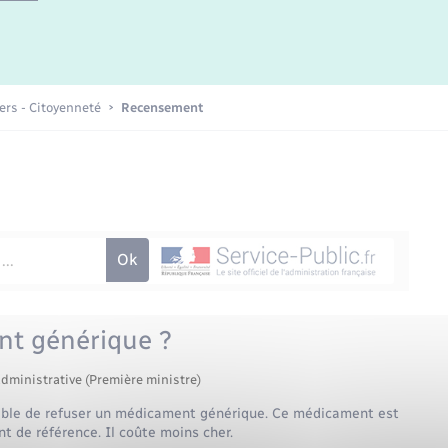
iers - Citoyenneté
Recensement
nt générique ?
administrative (Première ministre)
ible de refuser un médicament générique. Ce médicament est
 de référence. Il coûte moins cher.