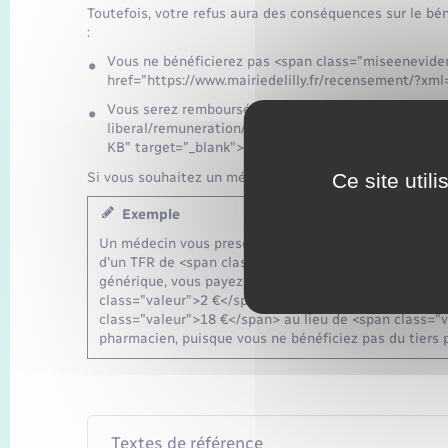
Toutefois, votre refus aura des conséquences sur le bé
:
Vous ne bénéficierez pas <span class="miseenevide
href="https://www.mairiedelilly.fr/recensement/?xml
Vous serez remboursé sur la base du <a href="https
liberal/remuneration/nomenclatures-codage/medica
KB" target="_blank">tarif forfaitaire de responsabili
Si vous souhaitez un médicament de marque dont le prix
Ce site util
Exemple
Un médecin vous prescrit un médicament de marque q
d'un TFR de <span class="valeur">18 €</span>. Si vo
générique, vous payez le médicament de marque <spa
class="valeur">2 €</span> plus cher que le générique
class="valeur">18 €</span> au lieu de <span class="v
pharmacien, puisque vous ne bénéficiez pas du tiers 
Textes de référence