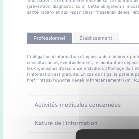
Tout patient a le droit d'être informé sur le montant d
(prévention, diagnostic, soin). Cette obligation s'imp
santé</span> et aux <span class="miseenevidence">éta
Professionnel
Établissement
L'obligation d'information s'impose à de nombreux profe
consultation et, éventuellement, le montant de dépasse
les organismes d'assurance maladie. L'affichage doit êtr
l'information est gratuite. En cas de litige, le patient pe
href="https://www.mairiedelilly.fr/recensement/?xml=
Activités médicales concernées
Nature de l'information