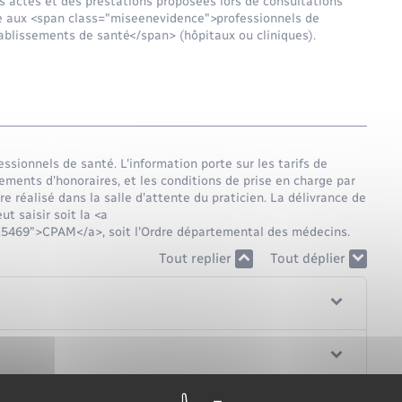
es actes et des prestations proposées lors de consultations
ose aux <span class="miseenevidence">professionnels de
blissements de santé</span> (hôpitaux ou cliniques).
ssionnels de santé. L'information porte sur les tarifs de
ments d'honoraires, et les conditions de prise en charge par
e réalisé dans la salle d'attente du praticien. La délivrance de
ut saisir soit la <a
R15469">CPAM</a>, soit l'Ordre départemental des médecins.
Tout replier
Tout déplier