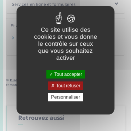
Services en ligne et formulaires
Et aussi
Ce site utilise des
cookies et vous donne
Hébergement d'une personne en situation de
le contrôle sur ceux
handicap
Social – Santé
que vous souhaitez
activer
Tout accepter
©
Direction de l’information légale et administrative
comarquage developpé par
baseo.io
Tout refuser
Personnaliser
Retrouvez aussi