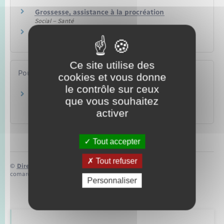
Grossesse, assistance à la procréation
Social – Santé
Naissance et filiation
Famille – Scolarité
Ce site utilise des
Pour en savoir plus
cookies et vous donne
le contrôle sur ceux
Service d'assistance pédagogique à domicile
que vous souhaitez
(SAPAD)
activer
Ministère chargé de l'éducation
Tout accepter
Tout refuser
©
Direction de l’information légale et administrative
comarquage developpé par
baseo.io
Personnaliser