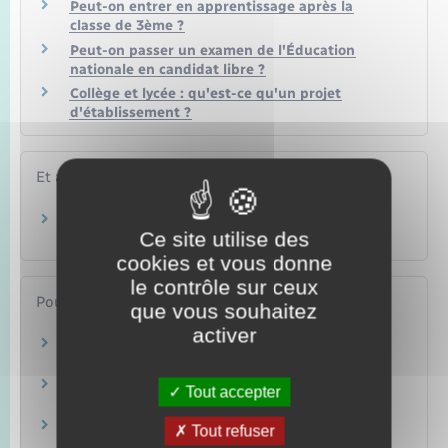
Peut-on entrer en apprentissage après la
classe de 3ème ?
Peut-on passer un examen de l'Éducation
nationale en candidat libre ?
Collège et lycée : qu'est-ce qu'un projet
d'établissement ?
Et aussi
Orientation au collège
Ce site utilise des
Famille – Scolarité
cookies et vous donne
le contrôle sur ceux
Pour en savoir plus
que vous souhaitez
activer
Que faire après la 3ème ?
Ministère chargé de l'éducation
Présentation des classes en lycée général
Tout accepter
Ministère chargé de l'éducation
Spécialités en lycée professionnel
Tout refuser
Ministère chargé de l'éducation