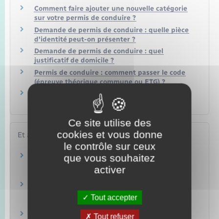
Comment faire ajouter une nouvelle catégorie
sur votre permis de conduire ?
Demande de permis de conduire : quelle pièce
d'identité peut-on présenter ?
Demande de permis de conduire : quel
justificatif de domicile ?
Permis de conduire : comment passer le code
(épreuve théorique commune ou ETG) ?
Comment savoir où en est votre demande de
permis de conduire ?
Ce site utilise des
cookies et vous donne
Et aussi
le contrôle sur ceux
Permis poids lourd de catégorie C : plus de 3,5
que vous souhaitez
tonnes
activer
Transports – Mobilité
Permis C1 : véhicule compris entre 3,5 et 7,5
tonnes
Tout accepter
Transports – Mobilité
Permis C1E : véhicule entre 3,5 et 7,5 tonnes
Tout refuser