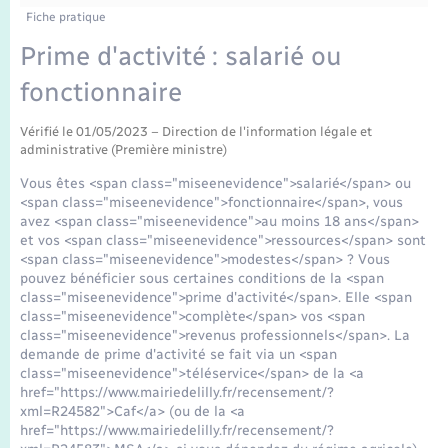
Enfants – Jeunes
Fiche pratique
Mariage – PACS
Prime d'activité : salarié ou
fonctionnaire
Parrainage civil
Vérifié le 01/05/2023 – Direction de l'information légale et
administrative (Première ministre)
Recensement
Vous êtes <span class="miseenevidence">salarié</span> ou
<span class="miseenevidence">fonctionnaire</span>, vous
avez <span class="miseenevidence">au moins 18 ans</span>
et vos <span class="miseenevidence">ressources</span> sont
<span class="miseenevidence">modestes</span> ? Vous
pouvez bénéficier sous certaines conditions de la <span
class="miseenevidence">prime d'activité</span>. Elle <span
class="miseenevidence">complète</span> vos <span
class="miseenevidence">revenus professionnels</span>. La
demande de prime d'activité se fait via un <span
class="miseenevidence">téléservice</span> de la <a
href="https://www.mairiedelilly.fr/recensement/?
xml=R24582">Caf</a> (ou de la <a
href="https://www.mairiedelilly.fr/recensement/?