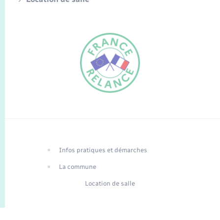
FR
EN
Infos pratiques et démarches
Traduction du
DE
site automatisée
La commune
Location de salle