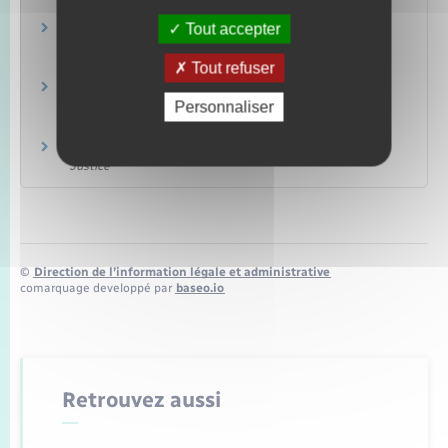
Tout accepter
Contravention au code de la route : paiement
de l'amende
Transports – Mobilité
Tout refuser
Forfait post-stationnement en cas de
Personnaliser
stationnement non payé
Transports – Mobilité
Infraction pénale : peines complémentaires
Justice
©
Direction de l’information légale et administrative
comarquage developpé par
baseo.io
Retrouvez aussi