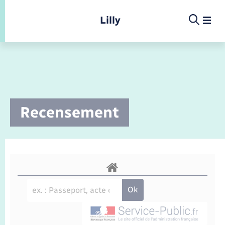
Panneau de gestion des cookies
Lilly
Infos pratiques et démarches
Recensement
Infos pratiques et démarches
Infos pratiques et démarches
Infos pratiques et démarches
Menu
Menu
La commune
Déchets
Calendrier de collecte
Concessions funéraires
Ecole
Présentation de la commune
Location de salle
Déchèteries
Documents d’identité
Enfance
Conseil municipal
Etat-civil - Papiers - Citoyenneté
Elections et citoyenneté
Jeunesse
Comptes rendus de conseils
Document d’urbanisme
Etat civil
Petite enfance