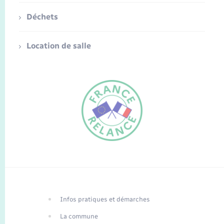
Déchets
Location de salle
FR
EN
Infos pratiques et démarches
Traduction du
DE
site automatisée
La commune