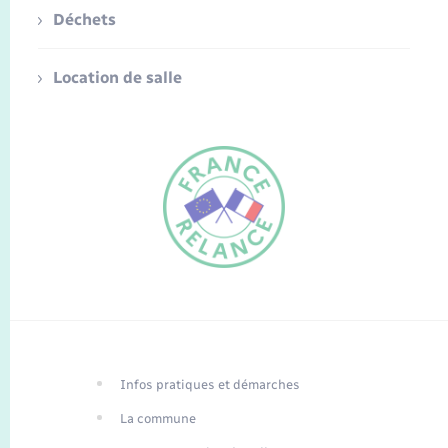
Déchets
Location de salle
FR
EN
Infos pratiques et démarches
Traduction du
DE
site automatisée
La commune