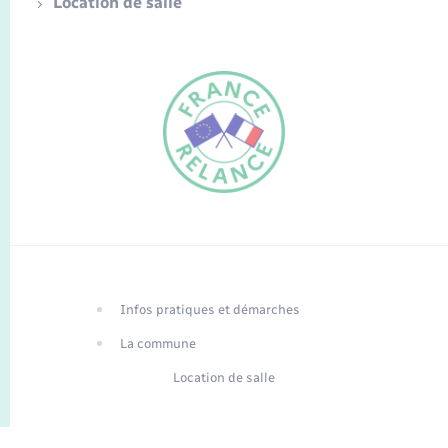
Location de salle
FR
EN
Infos pratiques et démarches
Traduction du
DE
site automatisée
La commune
Location de salle