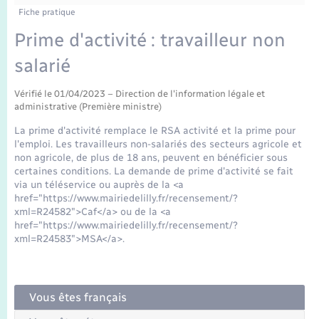
Enfants – Jeunes
Fiche pratique
Mariage – PACS
Prime d'activité : travailleur non
salarié
Parrainage civil
Vérifié le 01/04/2023 – Direction de l'information légale et
administrative (Première ministre)
Recensement
La prime d'activité remplace le RSA activité et la prime pour
l'emploi. Les travailleurs non-salariés des secteurs agricole et
non agricole, de plus de 18 ans, peuvent en bénéficier sous
certaines conditions. La demande de prime d'activité se fait
via un téléservice ou auprès de la <a
href="https://www.mairiedelilly.fr/recensement/?
xml=R24582">Caf</a> ou de la <a
href="https://www.mairiedelilly.fr/recensement/?
xml=R24583">MSA</a>.
Vous êtes français