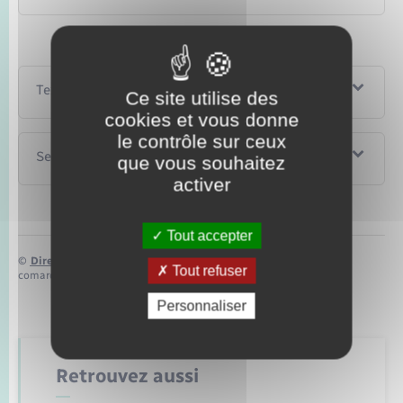
Textes de référence
Ce site utilise des
cookies et vous donne
le contrôle sur ceux
Services en ligne et formulaires
que vous souhaitez
activer
Tout accepter
©
Direction de l’information légale et administrative
Tout refuser
comarquage developpé par
baseo.io
Personnaliser
Retrouvez aussi